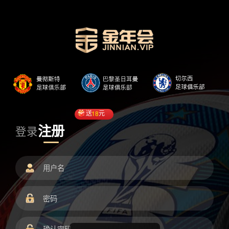
送
18
元
注册
登录