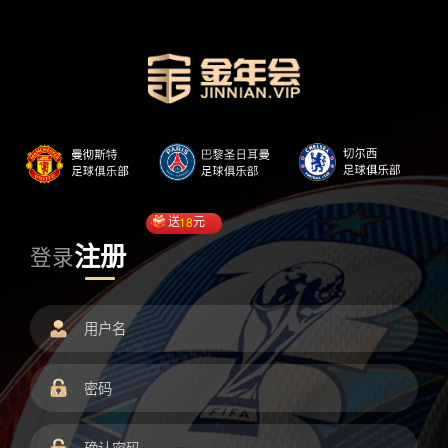
送
18
元
注册
登录