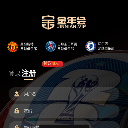
送
18
元
注册
登录